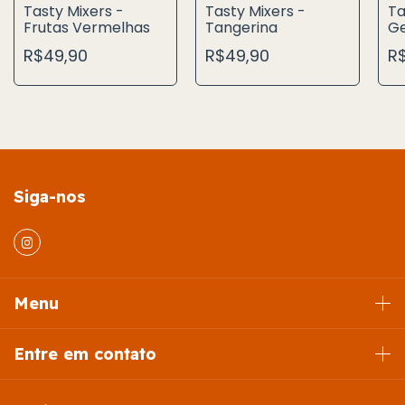
Tasty Mixers -
Tasty Mixers -
Ta
Frutas Vermelhas
Tangerina
Ge
R$49,90
R$49,90
R
Siga-nos
Menu
Entre em contato