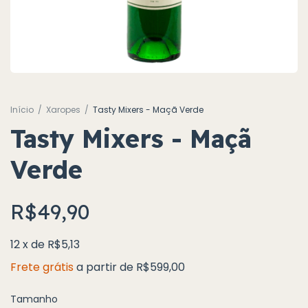
Início
/
Xaropes
/
Tasty Mixers - Maçã Verde
Tasty Mixers - Maçã
Verde
R$49,90
12
x
de
R$5,13
Frete grátis
a partir de
R$599,00
Tamanho