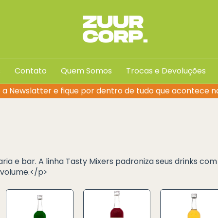
s
Contato
Quem Somos
Trocas e Devoluções
 a Newslatter e fique por dentro de tudo que acontece n
a e bar. A linha Tasty Mixers padroniza seus drinks co
o volume.</p>