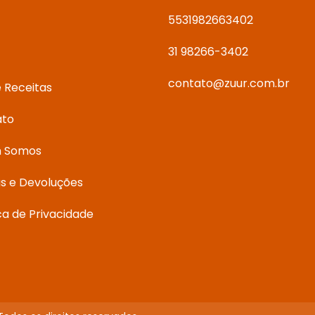
5531982663402
31 98266-3402
contato@zuur.com.br
e Receitas
ato
 Somos
s e Devoluções
ica de Privacidade