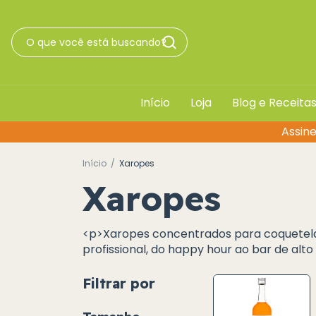
Início
Loja
Blog e Receita
Assine
Início
/
Xaropes
Xaropes
<p>Xaropes concentrados para coquetelari
profissional, do happy hour ao bar de alt
Filtrar por