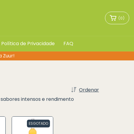
(
0
)
Política de Privacidade
FAQ
a Zuur!
Ordenar
m sabores intensos e rendimento
ESGOTADO